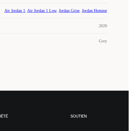
Air Jordan 1
,
Air Jordan 1 Low
,
Jordan Grise
,
Jordan Homme
2020
Grey
IÉTÉ
SOUTIEN