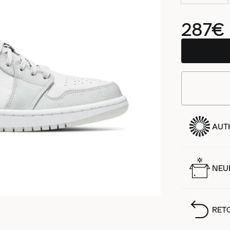
287€
AUT
NEUF
RET