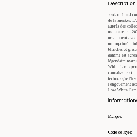
Description
Jordan Brand conn
de la sneaker. L
auprès des collec
montantes en 202
notamment avec l
un imprimé minim
blanches et grise
gamme est agrém
légendaire marqu
White Camo pour 
connaissons et ai
technologie Nike
l'engouement act
Low White Camo a
Information
Marque
:
Code de style
: