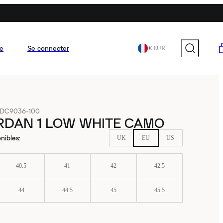
e
Se connecter
€ EUR
DC9036-100
RDAN 1 LOW WHITE CAMO
nibles
:
UK
EU
US
40.5
41
42
42.5
44
44.5
45
45.5