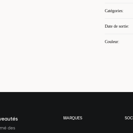
Catégories
:
Date de sortie
:
Couleur
:
MARQUES
SOC
uveautés
ormé des