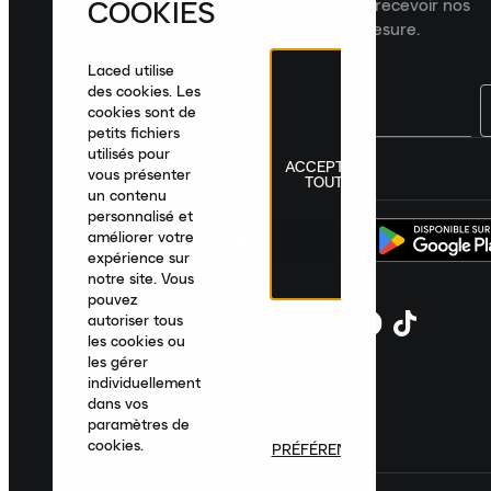
COOKIES
dernières nouveautés, collections et recevoir nos
recommandations de produits sur mesure.
Laced utilise
des cookies. Les
cookies sont de
petits fichiers
utilisés pour
ACCEPTER
France
|
Français
|
€ EUR
vous présenter
TOUT
un contenu
personnalisé et
améliorer votre
expérience sur
notre site. Vous
pouvez
autoriser tous
les cookies ou
les gérer
individuellement
dans vos
paramètres de
cookies.
PRÉFÉRENCES