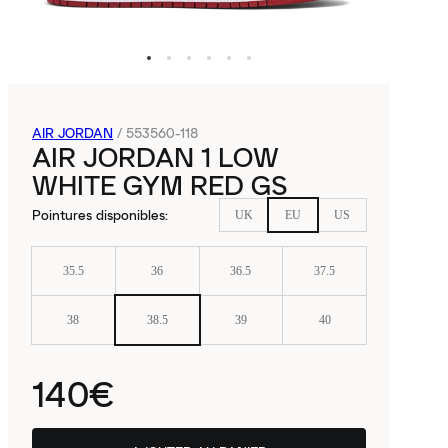
AIR JORDAN
/
553560-118
AIR JORDAN 1 LOW
WHITE GYM RED GS
Pointures disponibles
:
UK
EU
US
35.5
36
36.5
37.5
38
38.5
39
40
140€