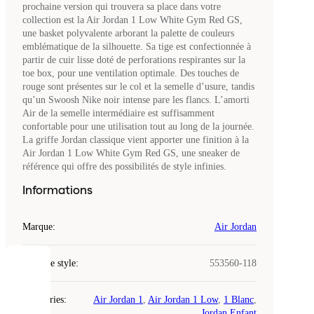
prochaine version qui trouvera sa place dans votre
collection est la Air Jordan 1 Low White Gym Red GS,
une basket polyvalente arborant la palette de couleurs
emblématique de la silhouette. Sa tige est confectionnée à
partir de cuir lisse doté de perforations respirantes sur la
toe box, pour une ventilation optimale. Des touches de
rouge sont présentes sur le col et la semelle d’usure, tandis
qu’un Swoosh Nike noir intense pare les flancs. L’amorti
Air de la semelle intermédiaire est suffisamment
confortable pour une utilisation tout au long de la journée.
La griffe Jordan classique vient apporter une finition à la
Air Jordan 1 Low White Gym Red GS, une sneaker de
référence qui offre des possibilités de style infinies.
Informations
Marque
:
Air Jordan
Code de style
:
553560-118
COOKIES
Catégories
:
Air Jordan 1
,
Air Jordan 1 Low
,
1 Blanc
,
Laced
Jordan Enfant