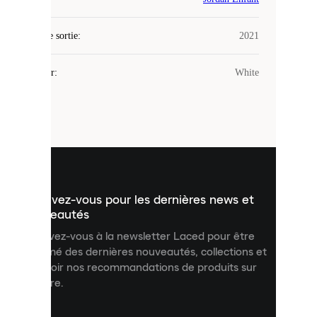
utilise
des
Date de sortie
cookies.
:
2021
Les
cookies
Couleur
:
White
sont
de
petits
fichiers
utilisés
pour
vous
présenter
un
Inscrivez-vous pour les dernières news et
contenu
personnalisé
nouveautés
et
Inscrivez-vous à la newsletter Laced pour être
améliorer
informé des dernières nouveautés, collections et
votre
expérience
recevoir nos recommandations de produits sur
sur
mesure.
notre
site.