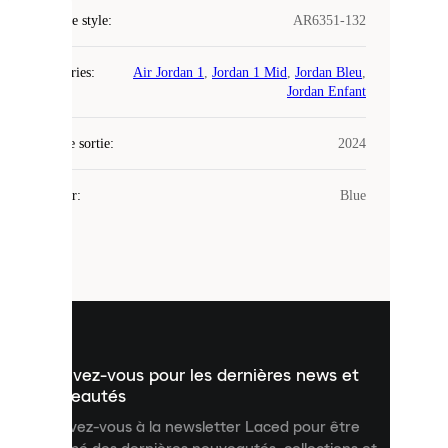
Code de style
:
AR6351-132
COOKIES
Catégories
:
Air Jordan 1
,
Jordan 1 Mid
,
Jordan Bleu
,
Laced
Jordan Enfant
utilise
des
Date de sortie
cookies.
:
2024
Les
cookies
Couleur
:
Blue
sont
de
petits
fichiers
utilisés
pour
vous
présenter
un
Inscrivez-vous pour les dernières news et
contenu
personnalisé
nouveautés
et
Inscrivez-vous à la newsletter Laced pour être
améliorer