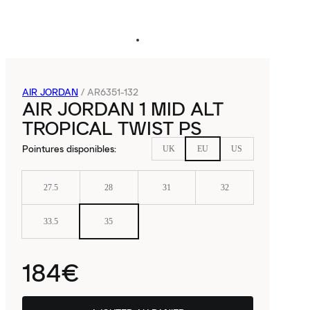
AIR JORDAN
/
AR6351-132
AIR JORDAN 1 MID ALT
TROPICAL TWIST PS
Pointures disponibles
:
UK
EU
US
27.5
28
31
32
33.5
35
184€