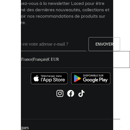
Inscrivez-vous à la newsletter Laced pour être
améliorer
informé des dernières nouveautés, collections et
votre
expérience
recevoir nos recommandations de produits sur
sur
mesure.
notre
site.
Vous
pouvez
ENVOYER
autoriser
tous
les
France
|
Français
|
€ EUR
cookies
ou
les
gérer
individuellement
dans
vos
paramètres
de
cookies.
Marques
En