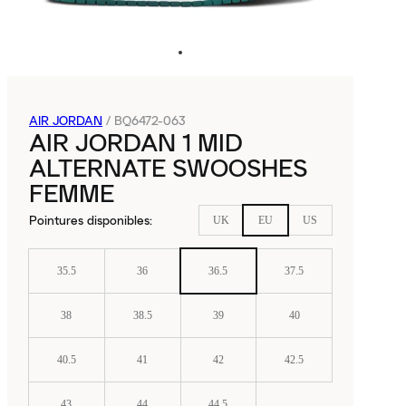
AIR JORDAN
/
BQ6472-063
AIR JORDAN 1 MID
ALTERNATE SWOOSHES
FEMME
Pointures disponibles
:
UK
EU
US
35.5
36
36.5
37.5
38
38.5
39
40
40.5
41
42
42.5
43
44
44.5