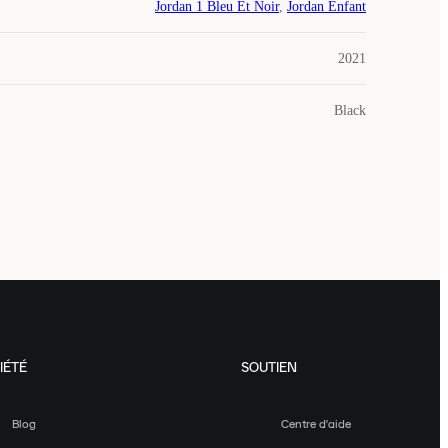
Jordan 1 Bleu Et Noir
,
Jordan Enfant
2021
Black
IÉTÉ
SOUTIEN
Blog
Centre d'aide