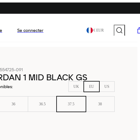
e
Se connecter
€ EUR
554725-091
RDAN 1 MID BLACK GS
nibles
:
UK
EU
US
36
36.5
37.5
38