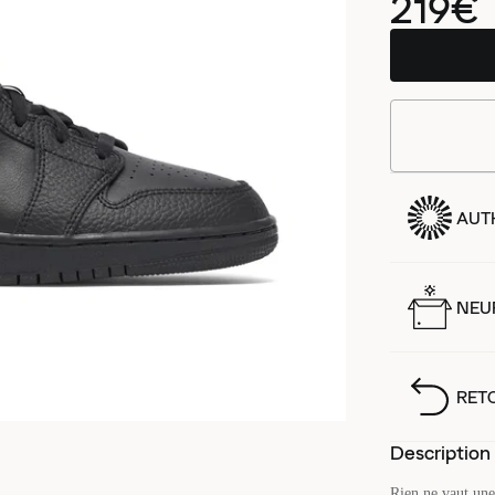
219€
AUT
NEUF
RET
Description
Rien ne vaut une