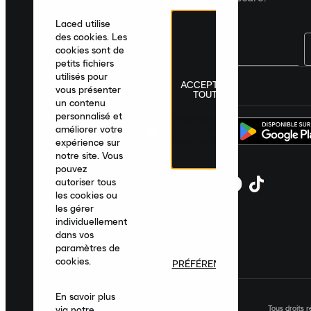
Laced utilise
des cookies. Les
cookies sont de
petits fichiers
utilisés pour
ACCEPTER
France
|
Français
|
€ EUR
vous présenter
TOUT
un contenu
personnalisé et
améliorer votre
expérience sur
notre site. Vous
pouvez
autoriser tous
les cookies ou
les gérer
individuellement
dans vos
paramètres de
cookies.
PRÉFÉRENCES
En savoir plus
Tous droits 
via notre