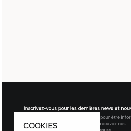
Inscrivez-vous pour les dernières news et no
Inscrivez-vous à la newsletter Laced pour être inf
COOKIES
dernières nouveautés, collections et recevoir nos
recommandations de produits sur mesure.