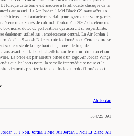
Et lorsque cette teinte est associée à la silhouette classique de la
 succès est assuré. La Air Jordan 1 Mid Black GS nous offre un
 délicieusement audacieux parfait pour agrémenter votre garde-
mpiècements texturés de cuir noir foulonné mêlés à des éléments
e box noire, dotée de perforations qui assurent sa respirabilité,
sse également utilisé sur l'empiècement central. La Air Jordan 1
 ornée d'un Swoosh Nike en cuir foulonné noir. Cette texture se
t sur le reste de la tige haut de gamme : le long des
raux avant, sur la bande d'œillets, sur le renfort du talon et sur
eville. La bride est par ailleurs ornée d'un logo Air Jordan Wings
tandis que les lacets noirs, la semelle intermédiaire noire et la
oire viennent apporter la touche finale au look affirmé de cette
s
Air Jordan
554725-091
 Jordan 1
,
1 Noir
,
Jordan 1 Mid
,
Air Jordan 1 Noir Et Blanc
,
Air