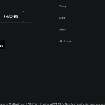
Yeezy
ENVOYER
Nike
Asics
Air Jordan
réservés © 2026 Laced | 7 Bell Yard, London, WC2A 2JR • Société immatriculée sous le nu