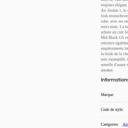
toujours élégant. 
Air Jordan 1, le
look monochrome
robe, avec ses e
noirs mats. La to
arbore un cuir li
Mid Black GS est
retrouve égalemen
empiècements laté
la bride de la ch
noir estampillé, 
semelle d'usure n
sneaker.
Information
Marque
:
Code de style
:
Catégories
:
Air