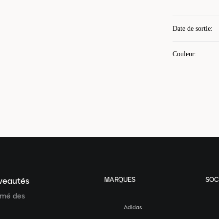
Date de sortie
:
Couleur
:
MARQUES
SOC
uveautés
ormé des
Adidas