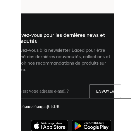
fichiers
utilisés
pour
vous
présenter
un
Inscrivez-vous pour les dernières news et
contenu
personnalisé
nouveautés
et
Inscrivez-vous à la newsletter Laced pour être
améliorer
informé des dernières nouveautés, collections et
votre
expérience
recevoir nos recommandations de produits sur
sur
mesure.
notre
site.
Vous
pouvez
ENVOYER
autoriser
tous
les
France
|
Français
|
€ EUR
cookies
ou
les
gérer