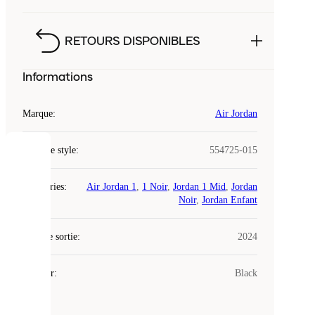
RETOURS DISPONIBLES
Informations
Marque
:
Air Jordan
Code de style
:
554725-015
COOKIES
Catégories
:
Air Jordan 1
,
1 Noir
,
Jordan 1 Mid
,
Jordan
Laced
Noir
,
Jordan Enfant
utilise
des
Date de sortie
cookies.
:
2024
Les
cookies
Couleur
:
Black
sont
de
petits