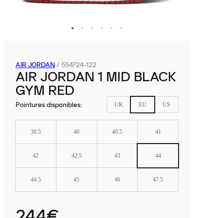
AIR JORDAN
/
554724-122
AIR JORDAN 1 MID BLACK
GYM RED
Pointures disponibles
:
UK
EU
US
38.5
40
40.5
41
42
42.5
43
44
44.5
45
46
47.5
244€