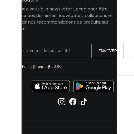
et
Inscrivez-vous à la newsletter Laced pour être
améliorer
informé des dernières nouveautés, collections et
votre
expérience
recevoir nos recommandations de produits sur
sur
mesure.
notre
site.
Vous
pouvez
ENVOYER
autoriser
tous
les
France
|
Français
|
€ EUR
cookies
ou
les
gérer
individuellement
dans
vos
paramètres
de
cookies.