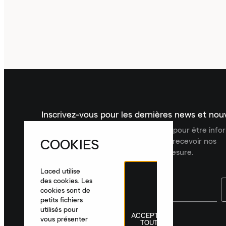
Inscrivez-vous pour les dernières news et no
Inscrivez-vous à la newsletter Laced pour être inf
COOKIES
dernières nouveautés, collections et recevoir nos
recommandations de produits sur mesure.
Laced utilise
des cookies. Les
cookies sont de
petits fichiers
utilisés pour
ACCEPTER
France
|
Français
|
€ EUR
vous présenter
TOUT