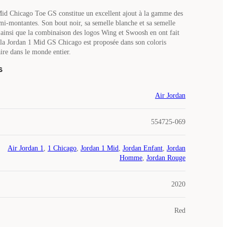
id Chicago Toe GS constitue un excellent ajout à la gamme des
mi-montantes. Son bout noir, sa semelle blanche et sa semelle
, ainsi que la combinaison des logos Wing et Swoosh en ont fait
i la Jordan 1 Mid GS Chicago est proposée dans son coloris
ire dans le monde entier.
s
Air Jordan
554725-069
Air Jordan 1
,
1 Chicago
,
Jordan 1 Mid
,
Jordan Enfant
,
Jordan
Homme
,
Jordan Rouge
2020
Red