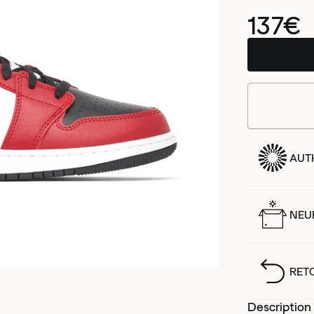
137€
AUT
NEUF
RET
Description