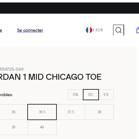
e
Se connecter
€ EUR
554725-069
RDAN 1 MID CHICAGO TOE
nibles
:
UK
EU
US
36
36.5
37.5
38
39
40