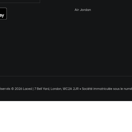
Air Jordan
réservés © 2026 Laced | 7 Bell Yard, London, WC2A 2JR • Société immatriculée sous le nu