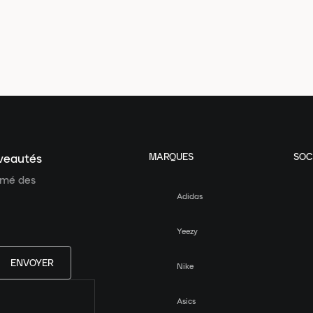
MARQUES
SOC
uveautés
ormé des
Adidas
Yeezy
ENVOYER
Nike
Asics