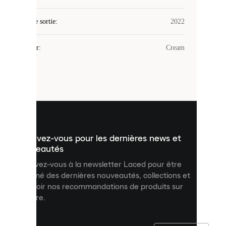
utilise
des
Date de sortie
cookies.
:
2022
Les
cookies
Couleur
:
Cream
sont
de
petits
fichiers
utilisés
pour
vous
présenter
un
Inscrivez-vous pour les dernières news et
contenu
personnalisé
nouveautés
et
Inscrivez-vous à la newsletter Laced pour être
améliorer
informé des dernières nouveautés, collections et
votre
expérience
recevoir nos recommandations de produits sur
sur
mesure.
notre
site.
Vous