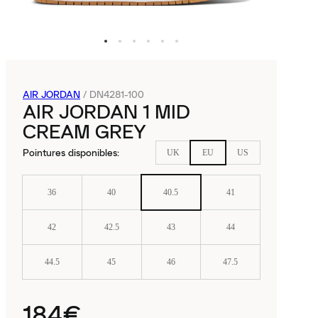
AIR JORDAN
/
DN4281-100
AIR JORDAN 1 MID
CREAM GREY
Pointures disponibles
:
UK
EU
US
36
40
40.5
41
42
42.5
43
44
44.5
45
46
47.5
184€