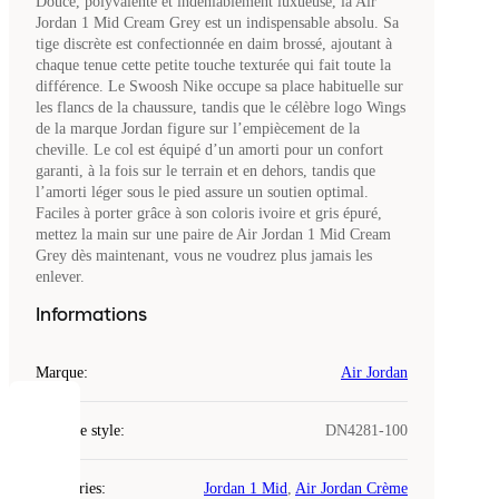
Douce, polyvalente et indéniablement luxueuse, la Air
Jordan 1 Mid Cream Grey est un indispensable absolu. Sa
tige discrète est confectionnée en daim brossé, ajoutant à
chaque tenue cette petite touche texturée qui fait toute la
différence. Le Swoosh Nike occupe sa place habituelle sur
les flancs de la chaussure, tandis que le célèbre logo Wings
de la marque Jordan figure sur l’empiècement de la
cheville. Le col est équipé d’un amorti pour un confort
garanti, à la fois sur le terrain et en dehors, tandis que
l’amorti léger sous le pied assure un soutien optimal.
Faciles à porter grâce à son coloris ivoire et gris épuré,
mettez la main sur une paire de Air Jordan 1 Mid Cream
Grey dès maintenant, vous ne voudrez plus jamais les
enlever.
Informations
Marque
:
Air Jordan
COOKIES
Code de style
:
DN4281-100
Laced
Catégories
:
Jordan 1 Mid
,
Air Jordan Crème