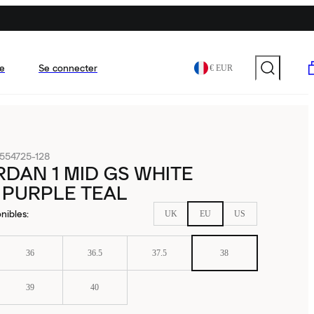
e
Se connecter
€ EUR
554725-128
RDAN 1 MID GS WHITE
 PURPLE TEAL
nibles
:
UK
EU
US
36
36.5
37.5
38
39
40