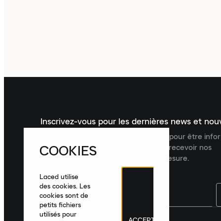
Inscrivez-vous pour les dernières news et no
Inscrivez-vous à la newsletter Laced pour être inf
COOKIES
dernières nouveautés, collections et recevoir nos
recommandations de produits sur mesure.
Laced utilise
des cookies. Les
cookies sont de
petits fichiers
utilisés pour
ACCEPTER
France
|
Français
|
€ EUR