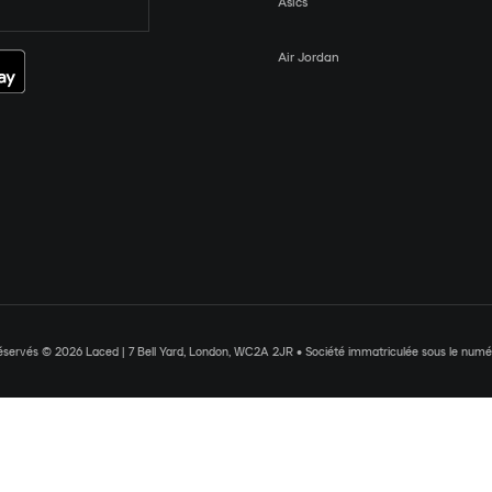
Asics
Air Jordan
réservés © 2026 Laced | 7 Bell Yard, London, WC2A 2JR • Société immatriculée sous le nu