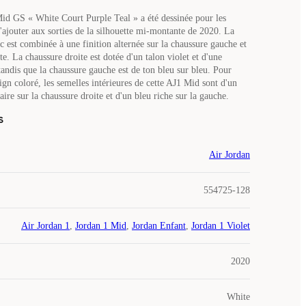
id GS « White Court Purple Teal » a été dessinée pour les
s'ajouter aux sorties de la silhouette mi-montante de 2020. La
c est combinée à une finition alternée sur la chaussure gauche et
te. La chaussure droite est dotée d'un talon violet et d'une
tandis que la chaussure gauche est de ton bleu sur bleu. Pour
gn coloré, les semelles intérieures de cette AJ1 Mid sont d'un
ire sur la chaussure droite et d'un bleu riche sur la gauche.
s
Air Jordan
554725-128
Air Jordan 1
,
Jordan 1 Mid
,
Jordan Enfant
,
Jordan 1 Violet
2020
White