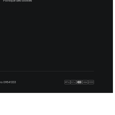
Politique des cookies
méro 09541333