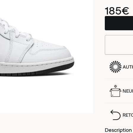
185€
AUT
NEUF
RET
Description