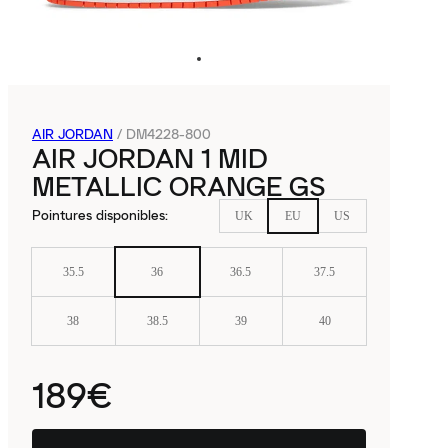
AIR JORDAN
/
DM4228-800
AIR JORDAN 1 MID
METALLIC ORANGE GS
Pointures disponibles
:
UK
EU
US
35.5
36
36.5
37.5
38
38.5
39
40
189€