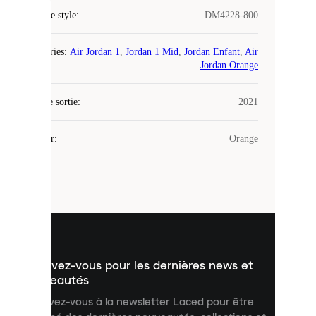
Code de style
:
DM4228-800
COOKIES
Catégories
:
Air Jordan 1
,
Jordan 1 Mid
,
Jordan Enfant
,
Air
Laced
Jordan Orange
utilise
des
Date de sortie
cookies.
:
2021
Les
cookies
Couleur
:
Orange
sont
de
petits
fichiers
utilisés
pour
vous
présenter
un
Inscrivez-vous pour les dernières news et
contenu
personnalisé
nouveautés
et
Inscrivez-vous à la newsletter Laced pour être
améliorer