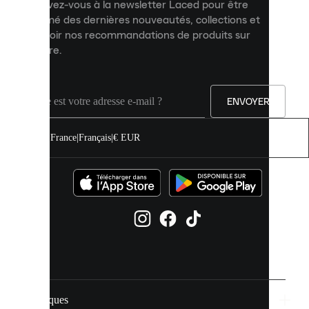
Inscrivez-vous à la newsletter Laced pour être
améliorer
informé des dernières nouveautés, collections et
votre
expérience
recevoir nos recommandations de produits sur
sur
mesure.
notre
site.
Vous
pouvez
ENVOYER
autoriser
tous
les
France
|
Français
|
€ EUR
cookies
ou
les
gérer
individuellement
dans
vos
paramètres
de
cookies.
Marques
En