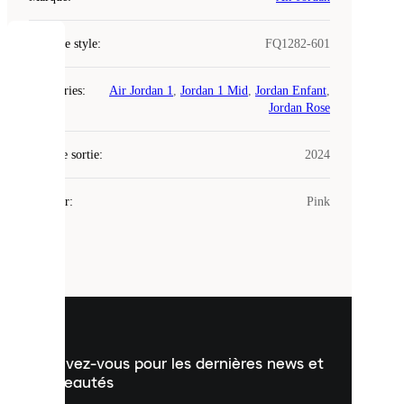
Code de style
:
FQ1282-601
COOKIES
Catégories
:
Air Jordan 1
,
Jordan 1 Mid
,
Jordan Enfant
,
Laced
Jordan Rose
utilise
des
Date de sortie
cookies.
:
2024
Les
cookies
Couleur
:
Pink
sont
de
petits
fichiers
utilisés
pour
vous
présenter
un
Inscrivez-vous pour les dernières news et
contenu
personnalisé
nouveautés
et