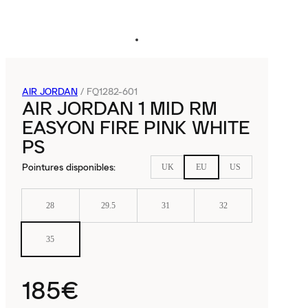
AIR JORDAN
/
FQ1282-601
AIR JORDAN 1 MID RM
EASYON FIRE PINK WHITE
PS
Pointures disponibles
:
UK
EU
US
28
29.5
31
32
35
185€