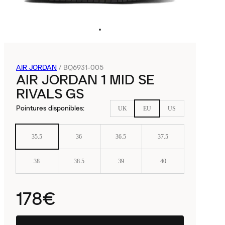
AIR JORDAN
/
BQ6931-005
AIR JORDAN 1 MID SE
RIVALS GS
Pointures disponibles
:
UK
EU
US
35.5
36
36.5
37.5
38
38.5
39
40
178€