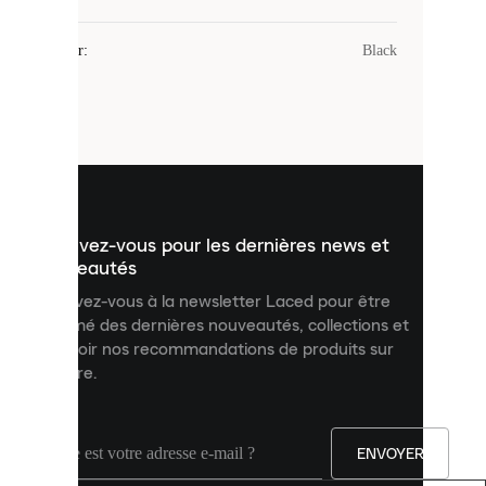
Les
cookies
Couleur
:
Black
sont
de
petits
fichiers
utilisés
pour
vous
présenter
un
Inscrivez-vous pour les dernières news et
contenu
personnalisé
nouveautés
et
Inscrivez-vous à la newsletter Laced pour être
améliorer
informé des dernières nouveautés, collections et
votre
expérience
recevoir nos recommandations de produits sur
sur
mesure.
notre
site.
Vous
pouvez
ENVOYER
autoriser