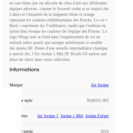
en cuir blanc pur est décorée de clins d'œil aux différentes
équipes adverses, comme le Swoosh violet et or inspiré des
Lakers et l'étiquette de la languette bleue et orange
reprenant les couleurs emblématiques des Knicks. Le col «
Bred » représente les Trailblazers, tandis que l'embout en
nylon bleu évoque les couleurs de l'équipe des Pistons. Le
logo Wings noir se fond dans l'empiècement de col en
nubuck sobre assorti qui marque subtilement ce modèle
des années 80. Dotée d'une semelle intermédiaire classique
à amorti Air, l'Air Jordan 1 Mid SE Rivals GS mérite une
place de choix dans votre collection.
Informations
Marque
:
Air Jordan
COOKIES
Code de style
:
BQ6931-005
Laced
Catégories
:
Air Jordan 1
,
Jordan 1 Mid
,
Jordan Enfant
utilise
des
Date de sortie
cookies.
:
2019