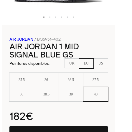
AIR JORDAN
/
BQ6931-402
AIR JORDAN 1 MID
SIGNAL BLUE GS
Pointures disponibles
:
UK
EU
US
35.5
36
36.5
37.5
38
38.5
39
40
182€