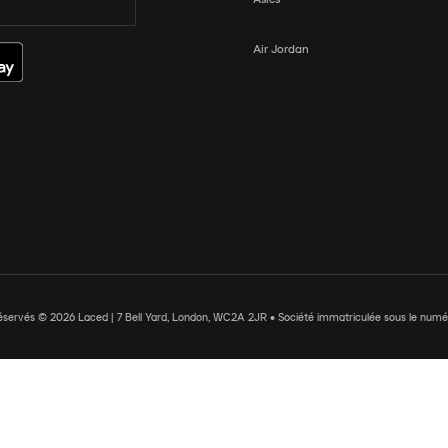
Air Jordan
réservés © 2026 Laced | 7 Bell Yard, London, WC2A 2JR • Société immatriculée sous le nu