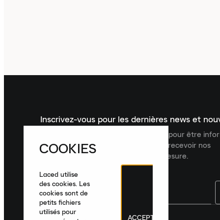
Inscrivez-vous pour les dernières news et no
Inscrivez-vous à la newsletter Laced pour être inf
COOKIES
dernières nouveautés, collections et recevoir nos
recommandations de produits sur mesure.
Laced utilise
des cookies. Les
cookies sont de
petits fichiers
utilisés pour
ACCEPTER
France
|
Français
|
€ EUR