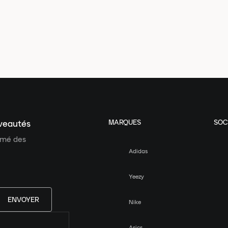
MARQUES
SOC
uveautés
ormé des
Adidas
Yeezy
ENVOYER
Nike
Asics