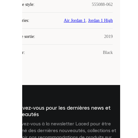
COOKIES
Code de style
:
555088-062
Laced
Catégories
:
Air Jordan 1
,
Jordan 1 High
utilise
des
Date de sortie
cookies.
:
2019
Les
cookies
Couleur
:
Black
sont
de
petits
fichiers
utilisés
pour
vous
présenter
un
Inscrivez-vous pour les dernières news et
contenu
personnalisé
nouveautés
et
Inscrivez-vous à la newsletter Laced pour être
améliorer
informé des dernières nouveautés, collections et
votre
expérience
recevoir nos recommandations de produits sur