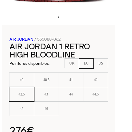
AIR JORDAN
/
555088-062
AIR JORDAN 1 RETRO
HIGH BLOODLINE
Pointures disponibles
:
UK
EU
US
40
40.5
41
42
42.5
43
44
44.5
45
46
276€