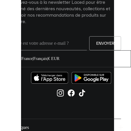
Inscrivez-vous à la newsletter Laced pour être
améliorer
informé des dernières nouveautés, collections et
votre
expérience
recevoir nos recommandations de produits sur
sur
mesure.
notre
site.
Vous
pouvez
ENVOYER
autoriser
tous
les
France
|
Français
|
€ EUR
cookies
ou
les
gérer
individuellement
dans
vos
paramètres
de
cookies.
Marques
En