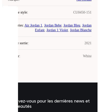
Code de style
:
CU0450-151
COOKIES
Catégories
:
Air Jordan 1
,
Jordan Bebe
,
Jordan Bleu
,
Jordan
Laced
Enfant
,
Jordan 1 Violet
,
Jordan Blanche
utilise
des
Date de sortie
cookies.
:
2021
Les
cookies
Couleur
:
White
sont
de
petits
fichiers
utilisés
pour
vous
présenter
un
Inscrivez-vous pour les dernières news et
contenu
personnalisé
nouveautés
et