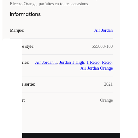
Electro Orange, parfaites en toutes occasions.
Informations
Marque
:
Air Jordan
Code de style
:
555088-180
COOKIES
Catégories
:
Air Jordan 1
,
Jordan 1 High
,
1 Retro
,
Retro
,
Laced
Air Jordan Orange
utilise
des
Date de sortie
cookies.
:
2021
Les
cookies
Couleur
:
Orange
sont
de
petits
fichiers
utilisés
pour
vous