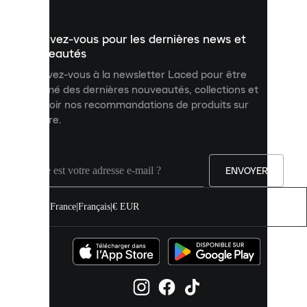
présenter
un
Inscrivez-vous pour les dernières news et
contenu
personnalisé
nouveautés
et
Inscrivez-vous à la newsletter Laced pour être
améliorer
informé des dernières nouveautés, collections et
votre
expérience
recevoir nos recommandations de produits sur
sur
mesure.
notre
site.
Vous
pouvez
ENVOYER
autoriser
tous
les
France
|
Français
|
€ EUR
cookies
ou
les
gérer
individuellement
dans
vos