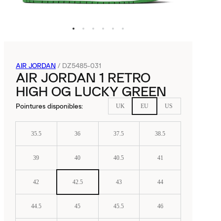
AIR JORDAN
/
DZ5485-031
AIR JORDAN 1 RETRO
HIGH OG LUCKY GREEN
Pointures disponibles
:
UK
EU
US
35.5
36
37.5
38.5
39
40
40.5
41
42
42.5
43
44
44.5
45
45.5
46