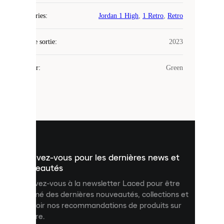
Laced
Catégories
:
Jordan 1 High
,
1 Retro
,
Retro
utilise
des
Date de sortie
cookies.
:
2023
Les
cookies
Couleur
:
Green
sont
de
petits
fichiers
utilisés
pour
vous
présenter
un
Inscrivez-vous pour les dernières news et
contenu
personnalisé
nouveautés
et
Inscrivez-vous à la newsletter Laced pour être
améliorer
informé des dernières nouveautés, collections et
votre
expérience
recevoir nos recommandations de produits sur
sur
mesure.
notre