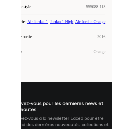
COOKIES
Code de style
:
555088-113
Laced
Catégories
:
Air Jordan 1
,
Jordan 1 High
,
Air Jordan Orange
utilise
des
Date de sortie
cookies.
:
2016
Les
cookies
Couleur
:
Orange
sont
de
petits
fichiers
utilisés
pour
vous
présenter
un
Inscrivez-vous pour les dernières news et
contenu
personnalisé
nouveautés
et
Inscrivez-vous à la newsletter Laced pour être
améliorer
informé des dernières nouveautés, collections et
votre