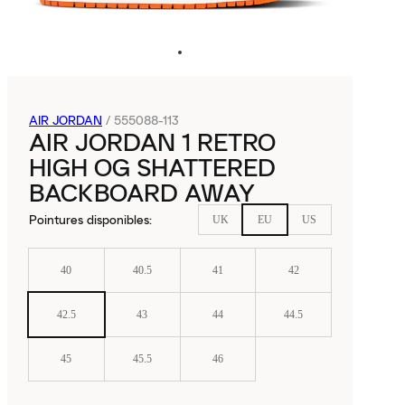
AIR JORDAN
/
555088-113
AIR JORDAN 1 RETRO
HIGH OG SHATTERED
BACKBOARD AWAY
Pointures disponibles
:
UK
EU
US
40
40.5
41
42
42.5
43
44
44.5
45
45.5
46