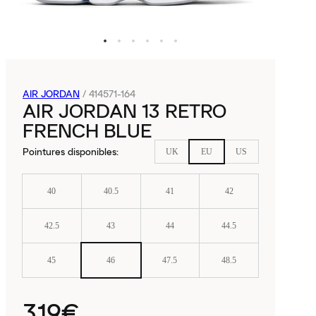
AIR JORDAN
/
414571-164
AIR JORDAN 13 RETRO
FRENCH BLUE
Pointures disponibles
:
UK
EU
US
40
40.5
41
42
42.5
43
44
44.5
45
46
47.5
48.5
319€