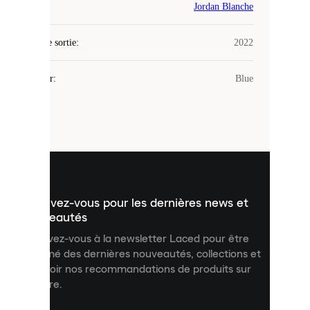
Laced
Jordan Blanche
utilise
des
Date de sortie
cookies.
:
2022
Les
cookies
Couleur
:
Blue
sont
de
petits
fichiers
utilisés
pour
vous
présenter
un
Inscrivez-vous pour les dernières news et
contenu
personnalisé
nouveautés
et
Inscrivez-vous à la newsletter Laced pour être
améliorer
informé des dernières nouveautés, collections et
votre
expérience
recevoir nos recommandations de produits sur
sur
mesure.
notre
site.