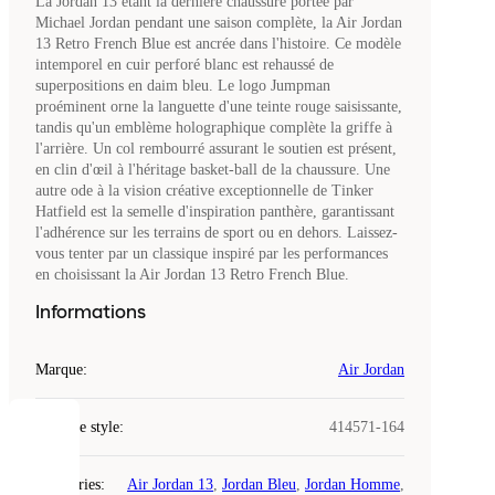
La Jordan 13 étant la dernière chaussure portée par
Michael Jordan pendant une saison complète, la Air Jordan
13 Retro French Blue est ancrée dans l'histoire. Ce modèle
intemporel en cuir perforé blanc est rehaussé de
superpositions en daim bleu. Le logo Jumpman
proéminent orne la languette d'une teinte rouge saisissante,
tandis qu'un emblème holographique complète la griffe à
l'arrière. Un col rembourré assurant le soutien est présent,
en clin d'œil à l'héritage basket-ball de la chaussure. Une
autre ode à la vision créative exceptionnelle de Tinker
Hatfield est la semelle d'inspiration panthère, garantissant
l'adhérence sur les terrains de sport ou en dehors. Laissez-
vous tenter par un classique inspiré par les performances
en choisissant la Air Jordan 13 Retro French Blue.
Informations
Marque
:
Air Jordan
Code de style
:
414571-164
COOKIES
Catégories
:
Air Jordan 13
,
Jordan Bleu
,
Jordan Homme
,