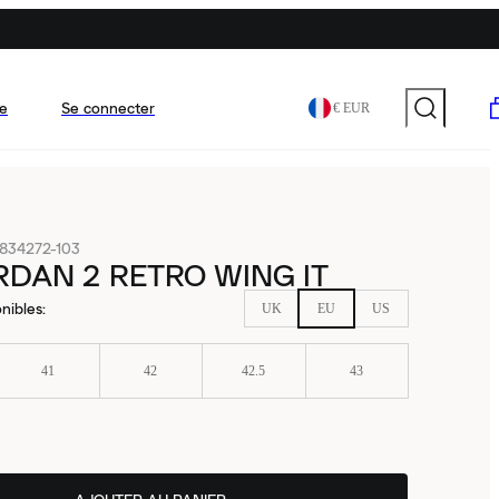
e
Se connecter
€ EUR
834272-103
RDAN 2 RETRO WING IT
nibles
:
UK
EU
US
41
42
42.5
43