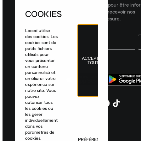
Inscrivez-vous à la newsletter Laced pour être inf
COOKIES
dernières nouveautés, collections et recevoir nos
recommandations de produits sur mesure.
Laced utilise
des cookies. Les
cookies sont de
petits fichiers
utilisés pour
ACCEPTER
France
|
Français
|
€ EUR
vous présenter
TOUT
un contenu
personnalisé et
améliorer votre
expérience sur
notre site. Vous
pouvez
autoriser tous
les cookies ou
les gérer
individuellement
dans vos
paramètres de
cookies.
PRÉFÉRENCES