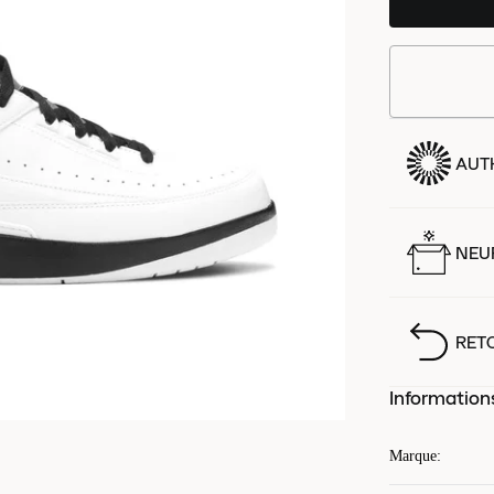
AUT
NEUF
RET
Information
Marque
: