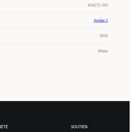
834272-103
Jordan 2
2016
White
IÉTÉ
SOUTIEN