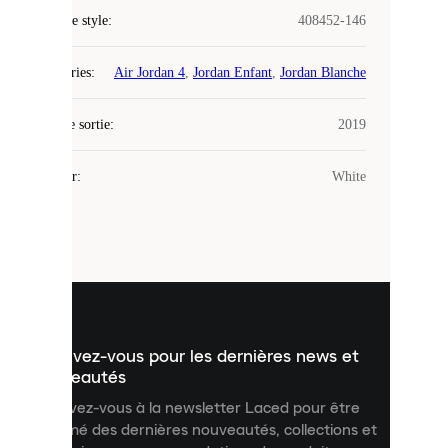
COOKIES
Code de style
:
408452-146
Laced
Catégories
:
Air Jordan 4
,
Jordan Enfant
,
Jordan Blanche
utilise
des
Date de sortie
cookies.
:
2019
Les
cookies
Couleur
:
White
sont
de
petits
fichiers
utilisés
pour
vous
présenter
un
Inscrivez-vous pour les dernières news et
contenu
personnalisé
nouveautés
et
Inscrivez-vous à la newsletter Laced pour être
améliorer
informé des dernières nouveautés, collections et
votre