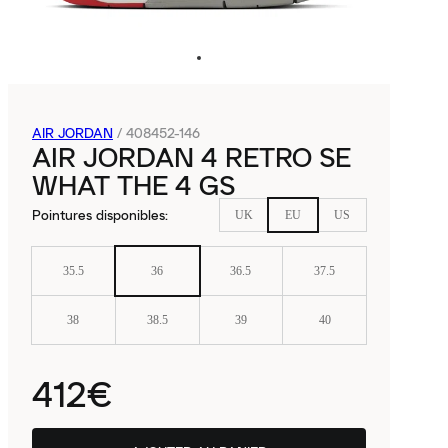
AIR JORDAN
/
408452-146
AIR JORDAN 4 RETRO SE
WHAT THE 4 GS
Pointures disponibles
:
UK
EU
US
35.5
36
36.5
37.5
38
38.5
39
40
412€