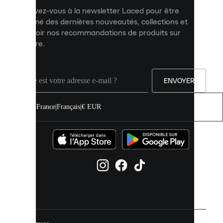
et
Inscrivez-vous à la newsletter Laced pour être
améliorer
informé des dernières nouveautés, collections et
votre
expérience
recevoir nos recommandations de produits sur
sur
mesure.
notre
site.
Vous
pouvez
ENVOYER
autoriser
tous
les
France
|
Français
|
€ EUR
cookies
ou
les
gérer
individuellement
dans
vos
paramètres
de
cookies.