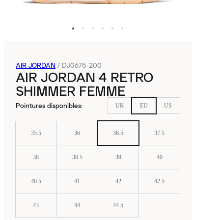
AIR JORDAN
/
DJ0675-200
AIR JORDAN 4 RETRO
SHIMMER FEMME
Pointures disponibles
:
UK
EU
US
35.5
36
36.5
37.5
38
38.5
39
40
40.5
41
42
42.5
43
44
44.5