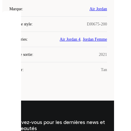
Marque
:
Air Jordan
COOKIES
Code de style
:
DJ0675-200
Laced
Catégories
:
Air Jordan 4
,
Jordan Femme
utilise
des
Date de sortie
cookies.
:
2021
Les
cookies
Couleur
:
Tan
sont
de
petits
fichiers
utilisés
pour
vous
présenter
un
Inscrivez-vous pour les dernières news et
contenu
personnalisé
nouveautés