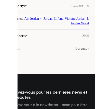
Code de style
:
CZ6509-100
COOKIES
Catégories
:
Air Jordan 4
,
Jordan Enfant
,
Violette Jordan 4
,
Laced
Jordan Violet
utilise
des
Date de sortie
cookies.
:
2020
Les
cookies
Couleur
:
Burgundy
sont
de
petits
fichiers
utilisés
pour
vous
présenter
un
Inscrivez-vous pour les dernières news et
contenu
personnalisé
nouveautés
et
Inscrivez-vous à la newsletter Laced pour être
améliorer