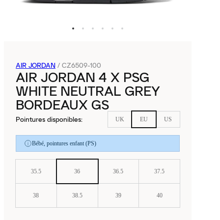
AIR JORDAN
/
CZ6509-100
AIR JORDAN 4 X PSG
WHITE NEUTRAL GREY
BORDEAUX GS
Pointures disponibles
:
UK
EU
US
Bébé, pointures enfant (PS)
35.5
36
36.5
37.5
38
38.5
39
40