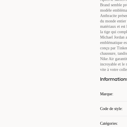
Brand semble prê
modèle emblémat
Anthracite prése
du monde entier 
matériaux et est 
la tige qui comp
Michael Jordan a
emblématique est
conçu par Tinker 
chaussure, tandis
Nike Air garanti
incroyable et le 
vite à votre colle
Information
Marque
:
Code de style
:
Catégories
: