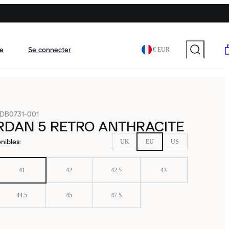
e
Se connecter
€ EUR
DB0731-001
RDAN 5 RETRO ANTHRACITE
nibles
:
UK
EU
US
41
42
42.5
43
44.5
45
47.5