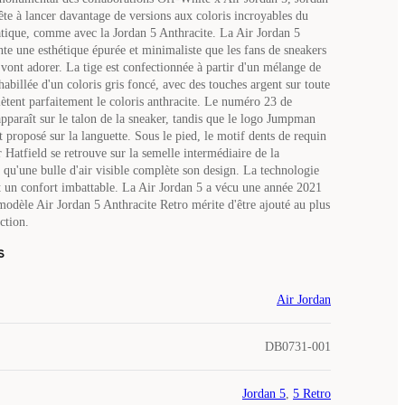
te à lancer davantage de versions aux coloris incroyables du
ique, comme avec la Jordan 5 Anthracite. La Air Jordan 5
nte une esthétique épurée et minimaliste que les fans de sneakers
vont adorer. La tige est confectionnée à partir d'un mélange de
habillée d'un coloris gris foncé, avec des touches argent sur toute
lètent parfaitement le coloris anthracite. Le numéro 23 de
pparaît sur le talon de la sneaker, tandis que le logo Jumpman
 proposé sur la languette. Sous le pied, le motif dents de requin
Hatfield se retrouve sur la semelle intermédiaire de la
 qu'une bulle d'air visible complète son design. La technologie
t un confort imbattable. La Air Jordan 5 a vécu une année 2021
modèle Air Jordan 5 Anthracite Retro mérite d'être ajouté au plus
ction.
s
Air Jordan
DB0731-001
Jordan 5
,
5 Retro