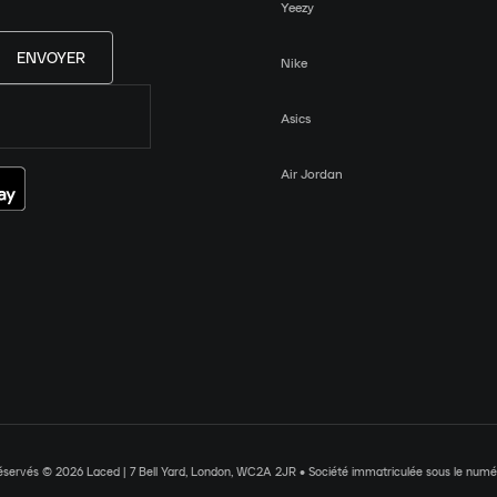
Yeezy
ENVOYER
Nike
Asics
Air Jordan
réservés © 2026 Laced | 7 Bell Yard, London, WC2A 2JR • Société immatriculée sous le nu