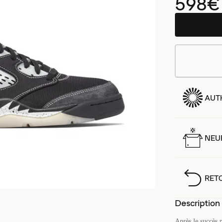
598€
AUT
NEUF
RET
Description
Après le succès 