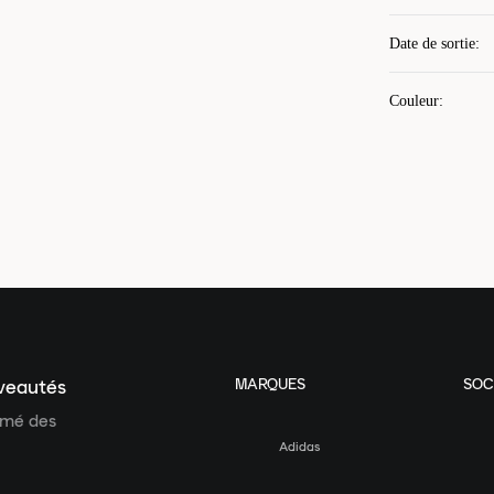
Date de sortie
:
Couleur
:
MARQUES
SOC
uveautés
ormé des
Adidas