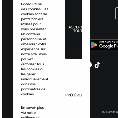
Laced utilise
des cookies. Les
cookies sont de
petits fichiers
utilisés pour
ACCEPTER
France
|
Français
|
€ EUR
vous présenter
TOUT
un contenu
personnalisé et
améliorer votre
expérience sur
notre site. Vous
pouvez
autoriser tous
les cookies ou
les gérer
individuellement
dans vos
paramètres de
cookies.
PRÉFÉRENCES
En savoir plus
Tous droits 
via notre
politique de