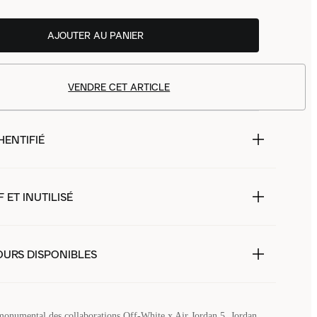
AJOUTER AU PANIER
VENDRE CET ARTICLE
HENTIFIÉ
 ET INUTILISÉ
OURS DISPONIBLES
monumental des collaborations Off-White x Air Jordan 5, Jordan