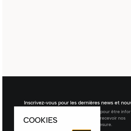
Inscrivez-vous pour les dernières news et no
Inscrivez-vous à la newsletter Laced pour être inf
COOKIES
dernières nouveautés, collections et recevoir nos
recommandations de produits sur mesure.