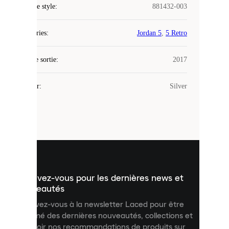
COOKIES
Code de style
:
881432-003
Laced
Catégories
:
Jordan 5
,
5 Retro
utilise
des
Date de sortie
cookies.
:
2017
Les
cookies
Couleur
:
Silver
sont
de
petits
fichiers
utilisés
pour
vous
présenter
un
Inscrivez-vous pour les dernières news et
contenu
personnalisé
nouveautés
et
Inscrivez-vous à la newsletter Laced pour être
améliorer
informé des dernières nouveautés, collections et
votre
expérience
recevoir nos recommandations de produits sur