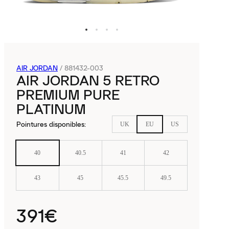
AIR JORDAN
/
881432-003
AIR JORDAN 5 RETRO
PREMIUM PURE
PLATINUM
Pointures disponibles
:
UK
EU
US
40
40.5
41
42
43
45
45.5
49.5
391€