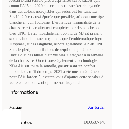
Jordan Brand semble prêt à capitaliser sur le succès qu'a
connu l'AJ5 en 2020 en sortant cette sneaker de légende
dans des coloris incroyables qui séduiront les fans. La
Stealth 2.0 est aussi épurée que possible, arborant une tige
blanche en cuir foulonné. L'esthétique minimaliste de la
chaussure est parfaitement complétée par des touches de
bleu UNC. Le 23 mondialement connu de MJ est présent
sur le talon de la sneaker, tandis que l'emblématique logo
Jumpman, sur la languette, arbore également le bleu UNC.
Sous le pied, le motif dents de requin imaginé par Tinker
Hatfield et des bulles d'air visibles s'intègrent à la semelle
de la chaussure. On retrouve également la technologie
Nike Air sur toute la semelle, garantissant un confort
imbattable au fil du temps. 2021 a été une année réussie
pour l'Air Jordan 5, assurez-vous d'ajouter cette sneaker à
votre collection avant qu'il ne soit trop tard.
Informations
Marque
:
Air Jordan
COOKIES
Code de style
:
DD0587-140