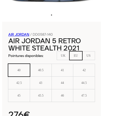
AIR JORDAN
/
DD0587-140
AIR JORDAN 5 RETRO
WHITE STEALTH 2021
Pointures disponibles
:
UK
EU
US
40
40.5
41
42
42.5
43
44
44.5
45
45.5
46
47.5
276€