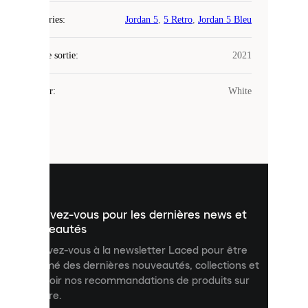
Laced
Catégories
:
Jordan 5
,
5 Retro
,
Jordan 5 Bleu
utilise
des
Date de sortie
cookies.
:
2021
Les
cookies
Couleur
:
White
sont
de
petits
fichiers
utilisés
pour
vous
présenter
un
Inscrivez-vous pour les dernières news et
contenu
personnalisé
nouveautés
et
Inscrivez-vous à la newsletter Laced pour être
améliorer
informé des dernières nouveautés, collections et
votre
expérience
recevoir nos recommandations de produits sur
sur
mesure.
notre