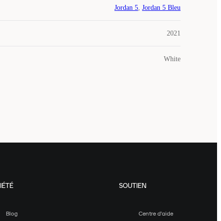
Jordan 5
,
Jordan 5 Bleu
2021
White
IÉTÉ
SOUTIEN
Blog
Centre d'aide