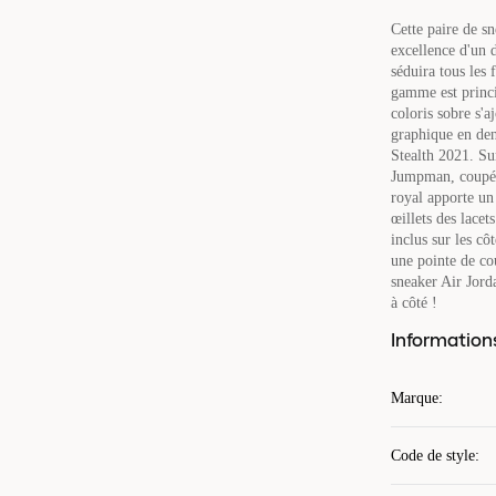
Cette paire de s
excellence d'un d
séduira tous les
gamme est princi
coloris sobre s'a
graphique en den
Stealth 2021. Su
Jumpman, coupé d
royal apporte un 
œillets des lacet
inclus sur les cô
une pointe de co
sneaker Air Jord
à côté !
Information
Marque
:
Code de style
: