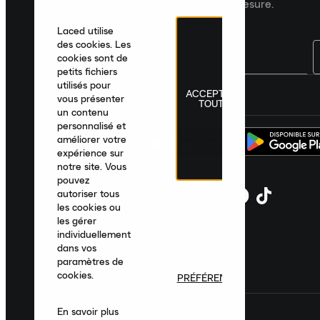
recommandations de produits sur mesure.
Laced utilise
des cookies. Les
cookies sont de
petits fichiers
utilisés pour
ACCEPTER
France
|
Français
|
€ EUR
vous présenter
TOUT
un contenu
personnalisé et
améliorer votre
expérience sur
notre site. Vous
pouvez
autoriser tous
les cookies ou
les gérer
individuellement
dans vos
paramètres de
cookies.
PRÉFÉRENCES
En savoir plus