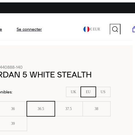
e
Se connecter
€ EUR
440888-140
RDAN 5 WHITE STEALTH
nibles
:
UK
EU
US
36
36.5
37.5
38
39