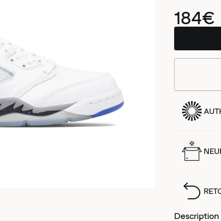
184€
AUT
NEUF
RET
Description