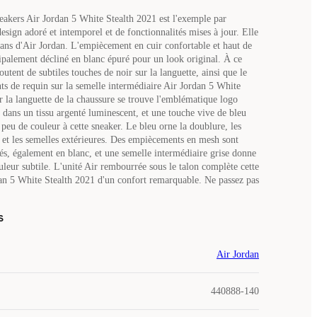
neakers Air Jordan 5 White Stealth 2021 est l'exemple par
esign adoré et intemporel et de fonctionnalités mises à jour. Elle
 fans d'Air Jordan. L'empiècement en cuir confortable et haut de
palement décliné en blanc épuré pour un look original. À ce
joutent de subtiles touches de noir sur la languette, ainsi que le
ts de requin sur la semelle intermédiaire Air Jordan 5 White
r la languette de la chaussure se trouve l'emblématique logo
ans un tissu argenté luminescent, et une touche vive de bleu
peu de couleur à cette sneaker. Le bleu orne la doublure, les
s et les semelles extérieures. Des empiècements en mesh sont
tés, également en blanc, et une semelle intermédiaire grise donne
uleur subtile. L'unité Air rembourrée sous le talon complète cette
an 5 White Stealth 2021 d'un confort remarquable. Ne passez pas
s
Air Jordan
440888-140