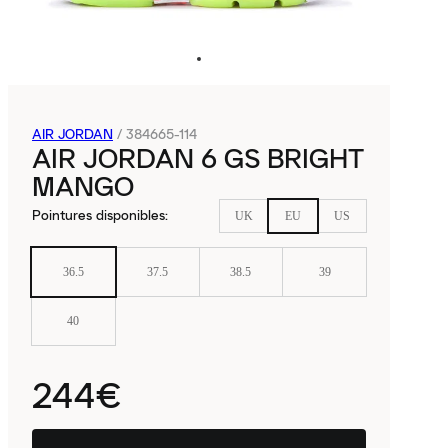
AIR JORDAN
/
384665-114
AIR JORDAN 6 GS BRIGHT
MANGO
Pointures disponibles
:
UK
EU
US
36.5
37.5
38.5
39
40
244€