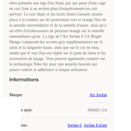
rétro présente une tige d'un blanc pur qui passe d'une cage
en cuir lisse à un arrière-plan d'empiècements en cuir
perforé. Le cuir blanc et les lacets blancs laissent ensuite
place à la couleur sur les protections vert et orange fluo de
la semelle intermédiaire et de la semelle d'usure, ainsi qu'à
un effet d'éclaboussures de peinture orange sur la semelle
intermédiaire grise. La tige de l'Air Jordan 6 GS Bright
Mango comprend des accents gris supplémentaires sur le
talon et la languette haute, ainsi que sur le col en tissu,
tandis que le vert fluo est répété sur la patte de talon et les
accessoires de laçage. Vous pouvez également compter sur
la technologie Nike Air pour une semelle boostée qui
assure confort et adhérence à chaque utilisation.
Informations
Marque
:
Air Jordan
COOKIES
Code de style
:
384665-114
Laced
Catégories
:
Jordan 6
,
Jordan Enfant
utilise