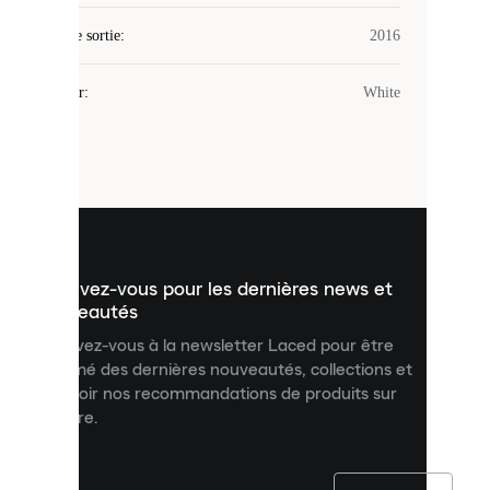
des
Date de sortie
cookies.
:
2016
Les
cookies
Couleur
:
White
sont
de
petits
fichiers
utilisés
pour
vous
présenter
un
Inscrivez-vous pour les dernières news et
contenu
personnalisé
nouveautés
et
Inscrivez-vous à la newsletter Laced pour être
améliorer
informé des dernières nouveautés, collections et
votre
expérience
recevoir nos recommandations de produits sur
sur
mesure.
notre
site.
Vous