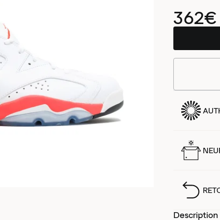
362€
AUT
NEUF
RET
Description