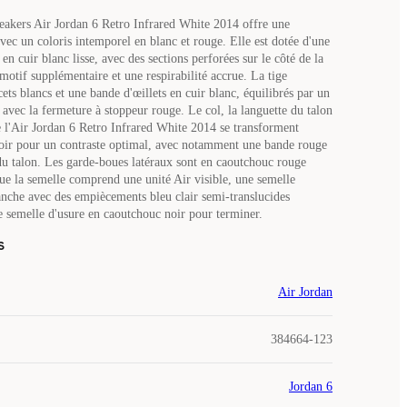
neakers Air Jordan 6 Retro Infrared White 2014 offre une
avec un coloris intemporel en blanc et rouge. Elle est dotée d'une
 en cuir blanc lisse, avec des sections perforées sur le côté de la
motif supplémentaire et une respirabilité accrue. La tige
ts blancs et une bande d'œillets en cuir blanc, équilibrés par un
 avec la fermeture à stoppeur rouge. Le col, la languette du talon
de l'Air Jordan 6 Retro Infrared White 2014 se transforment
noir pour un contraste optimal, avec notamment une bande rouge
 du talon. Les garde-boues latéraux sont en caoutchouc rouge
que la semelle comprend une unité Air visible, une semelle
anche avec des empiècements bleu clair semi-translucides
e semelle d'usure en caoutchouc noir pour terminer.
s
Air Jordan
384664-123
Jordan 6