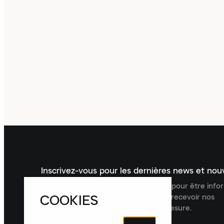
Inscrivez-vous pour les dernières news et no
Inscrivez-vous à la newsletter Laced pour être inf
COOKIES
dernières nouveautés, collections et recevoir nos
recommandations de produits sur mesure.