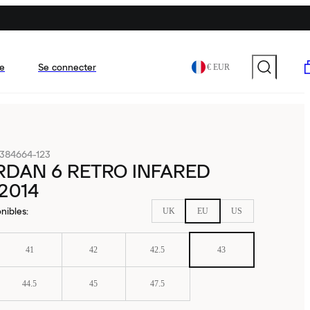
e
Se connecter
€ EUR
384664-123
RDAN 6 RETRO INFARED
2014
nibles
:
UK
EU
US
41
42
42.5
43
44.5
45
47.5