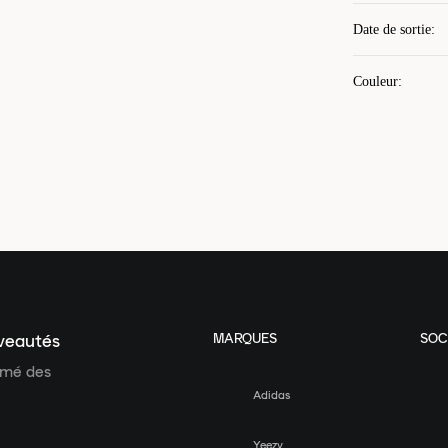
Date de sortie
:
Couleur
:
MARQUES
SOC
uveautés
ormé des
Adidas
Yeezy