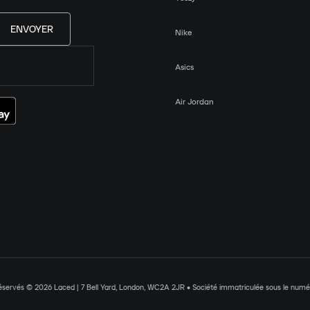
ENVOYER
Nike
Asics
Air Jordan
réservés © 2026 Laced | 7 Bell Yard, London, WC2A 2JR • Société immatriculée sous le nu