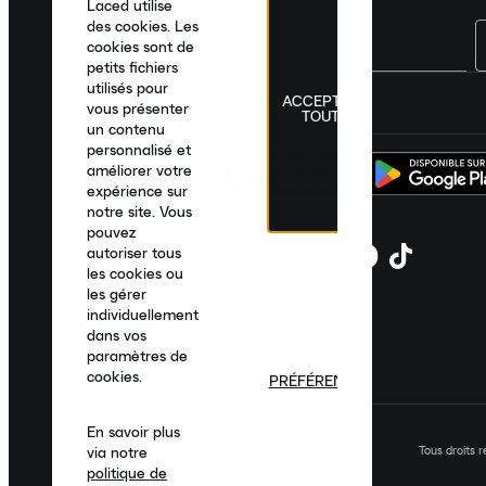
Laced utilise
des cookies. Les
cookies sont de
petits fichiers
utilisés pour
ACCEPTER
France
|
Français
|
€ EUR
vous présenter
TOUT
un contenu
personnalisé et
améliorer votre
expérience sur
notre site. Vous
pouvez
autoriser tous
les cookies ou
les gérer
individuellement
dans vos
paramètres de
cookies.
PRÉFÉRENCES
En savoir plus
Tous droits 
via notre
politique de