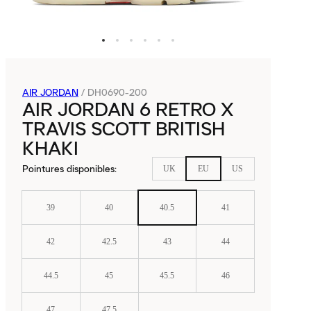
AIR JORDAN
/
DH0690-200
AIR JORDAN 6 RETRO X
TRAVIS SCOTT BRITISH
KHAKI
Pointures disponibles
:
UK
EU
US
39
40
40.5
41
42
42.5
43
44
44.5
45
45.5
46
47
47.5