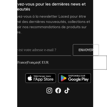
Inscrivez-vous pour les dernières news et
contenu
personnalisé
nouveautés
et
Inscrivez-vous à la newsletter Laced pour être
améliorer
informé des dernières nouveautés, collections et
votre
expérience
recevoir nos recommandations de produits sur
sur
mesure.
notre
site.
Vous
pouvez
ENVOYER
autoriser
tous
les
France
|
Français
|
€ EUR
cookies
ou
les
gérer
individuellement
dans
vos
paramètres
de