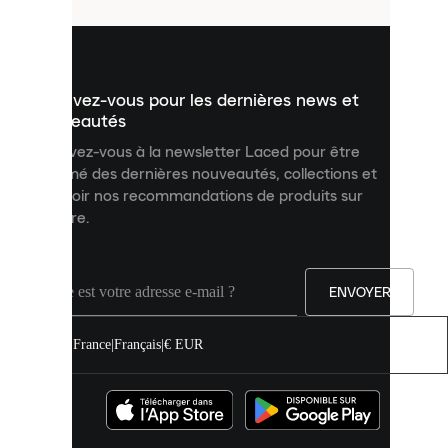
utilisés
pour
vous
présenter
un
Inscrivez-vous pour les dernières news et
contenu
personnalisé
nouveautés
et
Inscrivez-vous à la newsletter Laced pour être
améliorer
informé des dernières nouveautés, collections et
votre
expérience
recevoir nos recommandations de produits sur
sur
mesure.
notre
site.
Vous
pouvez
ENVOYER
autoriser
tous
les
France
|
Français
|
€ EUR
cookies
ou
les
gérer
individuellement