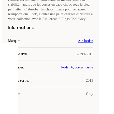
stabilité, tandis que les cosses en caoutchouc sous le pied
permettent d’absorber les chocs. Idéale pour rehausser
n’importe quel look, ajoutez une paire chargée d’histoire à
votre collection avec la Air Jordan 6 Rings Cool Grey.
Informations
Marque
:
Air Jordan
COOKIES
Code de style
:
322992-015
Laced
Catégories
:
Jordan 6
,
Jordan Grise
utilise
des
Date de sortie
cookies.
:
2019
Les
cookies
Couleur
:
Grey
sont
de
petits
fichiers