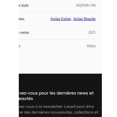
COOKIES
Code de style
:
HQ0506-100
Laced
Catégories
:
Jordan Enfant
,
Jordan Blanche
utilise
des
Date de sortie
cookies.
:
2025
Les
cookies
Couleur
:
White
sont
de
petits
fichiers
utilisés
pour
vous
présenter
un
Inscrivez-vous pour les dernières news et
contenu
personnalisé
nouveautés
et
Inscrivez-vous à la newsletter Laced pour être
améliorer
informé des dernières nouveautés, collections et
votre