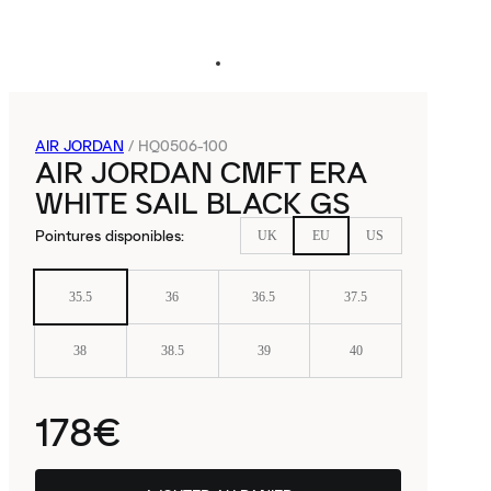
AIR JORDAN
/
HQ0506-100
AIR JORDAN CMFT ERA
WHITE SAIL BLACK GS
Pointures disponibles
:
UK
EU
US
35.5
36
36.5
37.5
38
38.5
39
40
178€