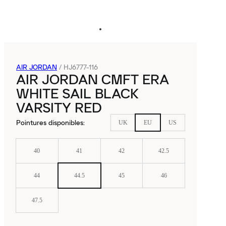
AIR JORDAN
/
HJ6777-116
AIR JORDAN CMFT ERA
WHITE SAIL BLACK
VARSITY RED
Pointures disponibles
:
UK
EU
US
40
41
42
42.5
44
44.5
45
46
47.5