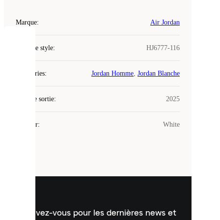
Marque
:
Air Jordan
COOKIES
Code de style
:
HJ6777-116
Laced
Catégories
:
Jordan Homme
,
Jordan Blanche
utilise
des
Date de sortie
cookies.
:
2025
Les
cookies
Couleur
:
White
sont
de
petits
fichiers
utilisés
pour
vous
présenter
un
Inscrivez-vous pour les dernières news et
contenu