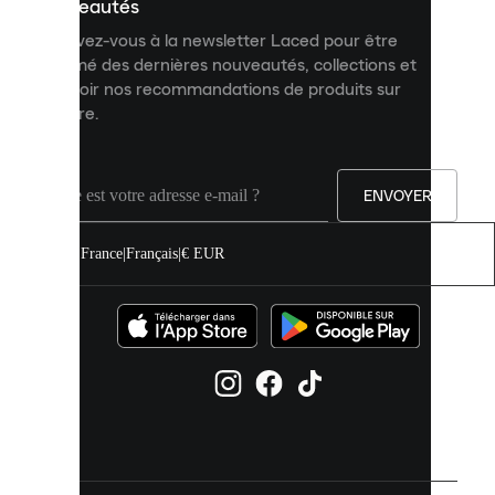
personnalisé
nouveautés
et
Inscrivez-vous à la newsletter Laced pour être
améliorer
informé des dernières nouveautés, collections et
votre
expérience
recevoir nos recommandations de produits sur
sur
mesure.
notre
site.
Vous
pouvez
ENVOYER
autoriser
tous
les
France
|
Français
|
€ EUR
cookies
ou
les
gérer
individuellement
dans
vos
paramètres
de
cookies.