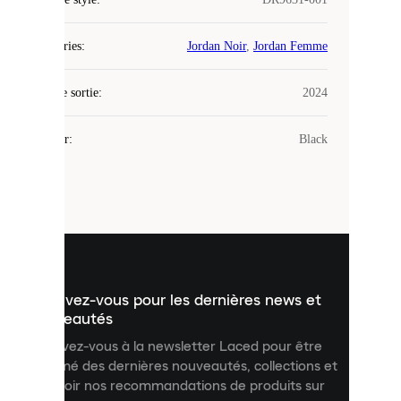
Laced
Catégories
:
Jordan Noir
,
Jordan Femme
utilise
des
Date de sortie
cookies.
:
2024
Les
cookies
Couleur
:
Black
sont
de
petits
fichiers
utilisés
pour
vous
présenter
un
Inscrivez-vous pour les dernières news et
contenu
personnalisé
nouveautés
et
Inscrivez-vous à la newsletter Laced pour être
améliorer
informé des dernières nouveautés, collections et
votre
expérience
recevoir nos recommandations de produits sur
sur