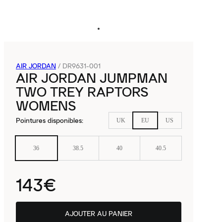
AIR JORDAN
/
DR9631-001
AIR JORDAN JUMPMAN
TWO TREY RAPTORS
WOMENS
Pointures disponibles
:
UK
EU
US
36
38.5
40
40.5
143€
AJOUTER AU PANIER