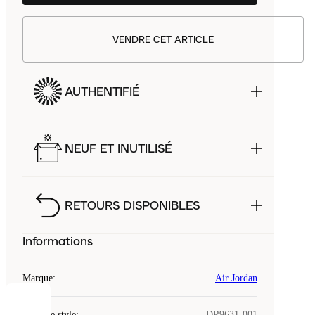
VENDRE CET ARTICLE
AUTHENTIFIÉ
NEUF ET INUTILISÉ
RETOURS DISPONIBLES
Informations
Marque
:
Air Jordan
COOKIES
Code de style
:
DR9631-001