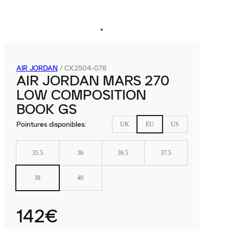
AIR JORDAN
/
CK2504-078
AIR JORDAN MARS 270
LOW COMPOSITION
BOOK GS
Pointures disponibles
:
UK
EU
US
35.5
36
36.5
37.5
38
40
142€