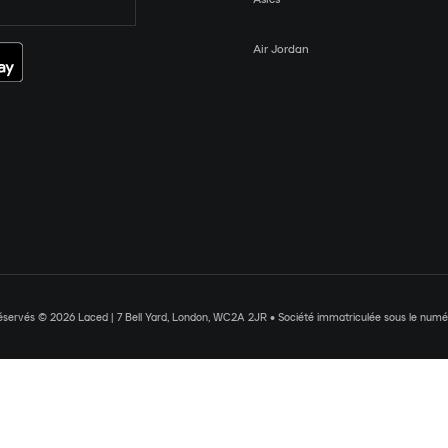
Air Jordan
réservés © 2026 Laced | 7 Bell Yard, London, WC2A 2JR • Société immatriculée sous le nu