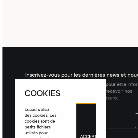
Inscrivez-vous pour les dernières news et no
Inscrivez-vous à la newsletter Laced pour être inf
COOKIES
dernières nouveautés, collections et recevoir nos
recommandations de produits sur mesure.
Laced utilise
des cookies. Les
cookies sont de
petits fichiers
utilisés pour
ACCEPTER
France
|
Français
|
€ EUR