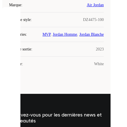
Marque
:
Air Jordan
COOKIES
Code de style
:
DZ4475-100
Laced
Catégories
:
MVP
,
Jordan Homme
,
Jordan Blanche
utilise
des
Date de sortie
cookies.
:
2023
Les
cookies
Couleur
:
White
sont
de
petits
fichiers
utilisés
pour
vous
présenter
un
Inscrivez-vous pour les dernières news et
contenu
personnalisé
nouveautés
et