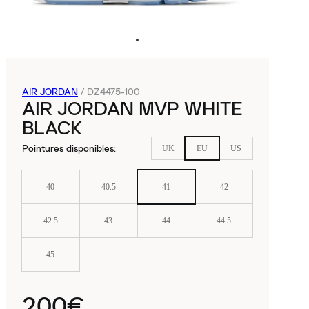
AIR JORDAN
/
DZ4475-100
AIR JORDAN MVP WHITE
BLACK
Pointures disponibles
:
UK
EU
US
40
40.5
41
42
42.5
43
44
44.5
45
200€