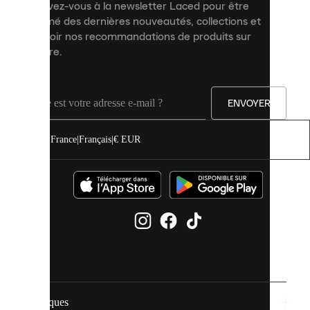
Inscrivez-vous à la newsletter Laced pour être
améliorer
informé des dernières nouveautés, collections et
votre
expérience
recevoir nos recommandations de produits sur
sur
mesure.
notre
site.
Vous
pouvez
ENVOYER
autoriser
tous
les
France
|
Français
|
€ EUR
cookies
ou
les
gérer
individuellement
dans
vos
paramètres
de
cookies.
Marques
En