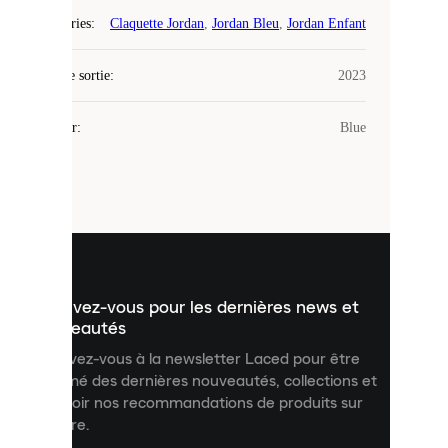
Laced
Catégories
:
Claquette Jordan
,
Jordan Bleu
,
Jordan Enfant
utilise
des
Date de sortie
cookies.
:
2023
Les
cookies
Couleur
:
Blue
sont
de
petits
fichiers
utilisés
pour
vous
présenter
un
Inscrivez-vous pour les dernières news et
contenu
personnalisé
nouveautés
et
Inscrivez-vous à la newsletter Laced pour être
améliorer
informé des dernières nouveautés, collections et
votre
expérience
recevoir nos recommandations de produits sur
sur
mesure.
notre