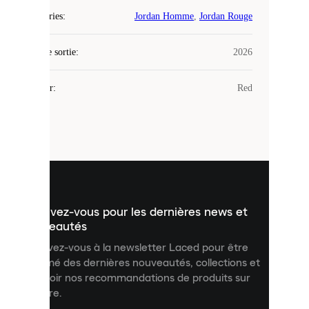
Laced
Catégories
:
Jordan Homme
,
Jordan Rouge
utilise
des
Date de sortie
cookies.
:
2026
Les
cookies
Couleur
:
Red
sont
de
petits
fichiers
utilisés
pour
vous
présenter
un
Inscrivez-vous pour les dernières news et
contenu
personnalisé
nouveautés
et
Inscrivez-vous à la newsletter Laced pour être
améliorer
informé des dernières nouveautés, collections et
votre
expérience
recevoir nos recommandations de produits sur
sur
mesure.
notre