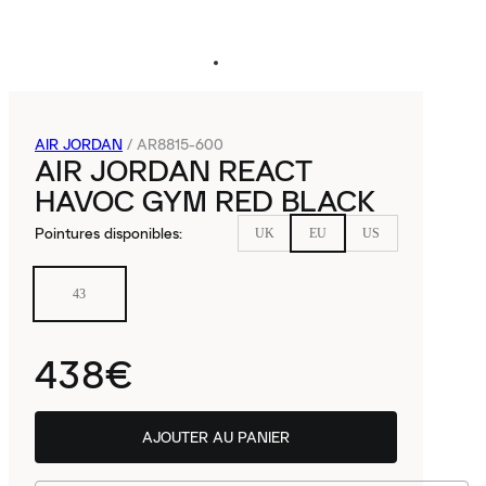
AIR JORDAN
/
AR8815-600
AIR JORDAN REACT
HAVOC GYM RED BLACK
Pointures disponibles
:
UK
EU
US
43
438€
AJOUTER AU PANIER