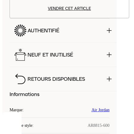
VENDRE CET ARTICLE
AUTHENTIFIÉ
NEUF ET INUTILISÉ
RETOURS DISPONIBLES
Informations
Marque
:
Air Jordan
COOKIES
Code de style
:
AR8815-600