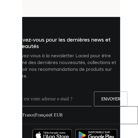
fichiers
utilisés
pour
vous
présenter
un
Inscrivez-vous pour les dernières news et
contenu
personnalisé
nouveautés
et
Inscrivez-vous à la newsletter Laced pour être
améliorer
informé des dernières nouveautés, collections et
votre
expérience
recevoir nos recommandations de produits sur
sur
mesure.
notre
site.
Vous
pouvez
ENVOYER
autoriser
tous
les
France
|
Français
|
€ EUR
cookies
ou
les