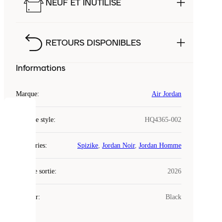
NEUF ET INUTILISÉ
RETOURS DISPONIBLES
Informations
Marque
:
Air Jordan
COOKIES
Code de style
:
HQ4365-002
Laced
Catégories
:
Spizike
,
Jordan Noir
,
Jordan Homme
utilise
des
Date de sortie
cookies.
:
2026
Les
cookies
Couleur
:
Black
sont
de
petits