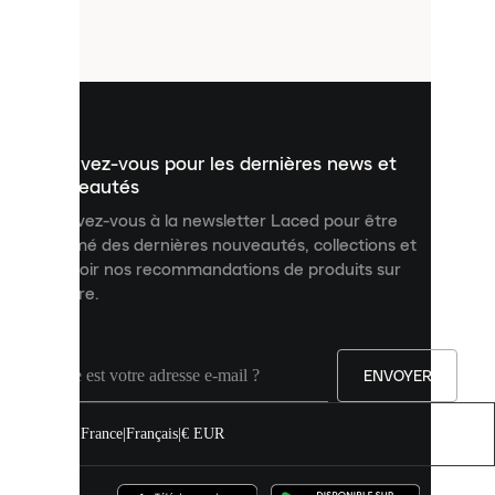
petits
fichiers
utilisés
pour
vous
présenter
un
Inscrivez-vous pour les dernières news et
contenu
personnalisé
nouveautés
et
Inscrivez-vous à la newsletter Laced pour être
améliorer
informé des dernières nouveautés, collections et
votre
expérience
recevoir nos recommandations de produits sur
sur
mesure.
notre
site.
Vous
pouvez
ENVOYER
autoriser
tous
les
France
|
Français
|
€ EUR
cookies
ou