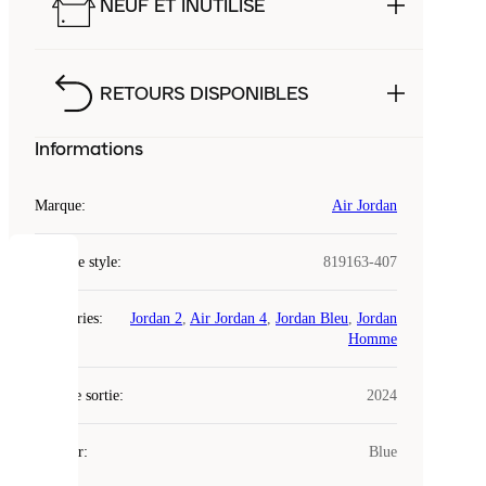
NEUF ET INUTILISÉ
RETOURS DISPONIBLES
Informations
Marque
:
Air Jordan
Code de style
:
819163-407
COOKIES
Catégories
:
Jordan 2
,
Air Jordan 4
,
Jordan Bleu
,
Jordan
Laced
Homme
utilise
des
Date de sortie
cookies.
:
2024
Les
cookies
Couleur
:
Blue
sont
de