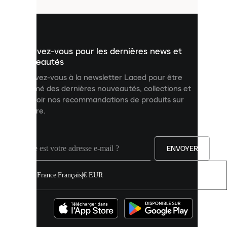
utilisés
pour
vous
présenter
un
Inscrivez-vous pour les dernières news et
contenu
personnalisé
nouveautés
et
Inscrivez-vous à la newsletter Laced pour être
améliorer
informé des dernières nouveautés, collections et
votre
expérience
recevoir nos recommandations de produits sur
sur
mesure.
notre
site.
Vous
pouvez
ENVOYER
autoriser
tous
les
France
|
Français
|
€ EUR
cookies
ou
les
gérer
individuellement