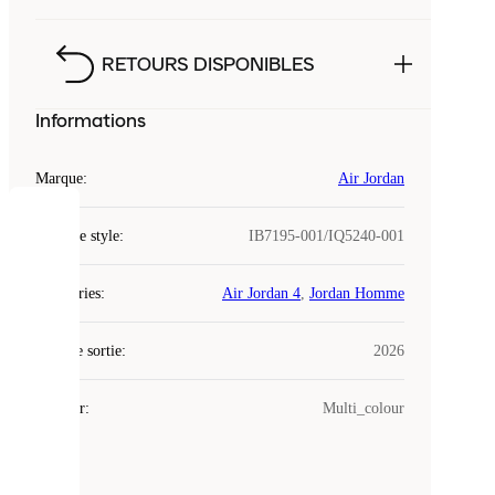
RETOURS DISPONIBLES
Informations
Marque
:
Air Jordan
COOKIES
Code de style
:
IB7195-001/IQ5240-001
Laced
Catégories
:
Air Jordan 4
,
Jordan Homme
utilise
des
Date de sortie
cookies.
:
2026
Les
cookies
Couleur
:
Multi_colour
sont
de
petits
fichiers