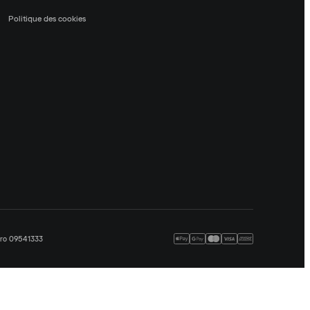
Politique des cookies
méro 09541333