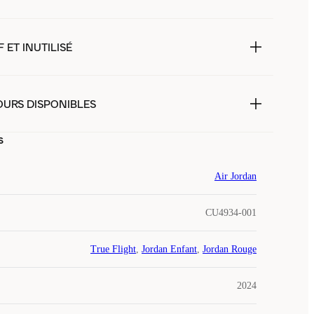
 ET INUTILISÉ
OURS DISPONIBLES
s
Air Jordan
CU4934-001
True Flight
,
Jordan Enfant
,
Jordan Rouge
2024