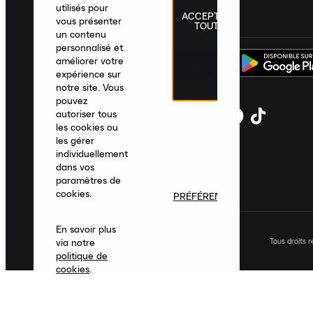
utilisés pour
ACCEPTER
France
|
Français
|
€ EUR
vous présenter
TOUT
un contenu
personnalisé et
améliorer votre
expérience sur
notre site. Vous
pouvez
autoriser tous
les cookies ou
les gérer
individuellement
dans vos
paramètres de
cookies.
PRÉFÉRENCES
En savoir plus
Tous droits 
via notre
politique de
cookies
.