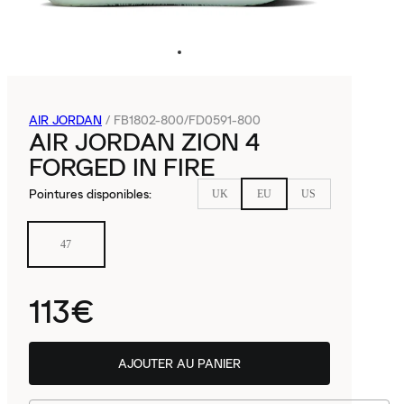
AIR JORDAN
/
FB1802-800/FD0591-800
AIR JORDAN ZION 4
FORGED IN FIRE
Pointures disponibles
:
UK
EU
US
47
113€
AJOUTER AU PANIER