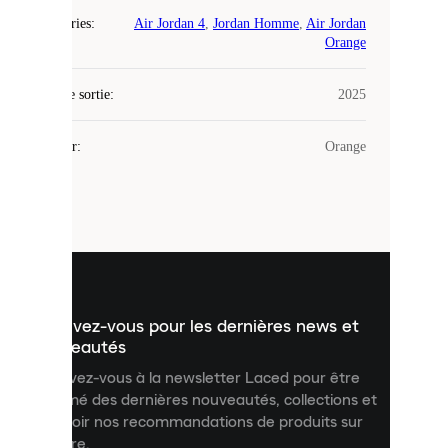
Catégories
:
Air Jordan 4
,
Jordan Homme
,
Air Jordan
Laced
Orange
utilise
des
Date de sortie
cookies.
:
2025
Les
cookies
Couleur
:
Orange
sont
de
petits
fichiers
utilisés
pour
vous
présenter
un
Inscrivez-vous pour les dernières news et
contenu
personnalisé
nouveautés
et
Inscrivez-vous à la newsletter Laced pour être
améliorer
informé des dernières nouveautés, collections et
votre
expérience
recevoir nos recommandations de produits sur
sur
mesure.