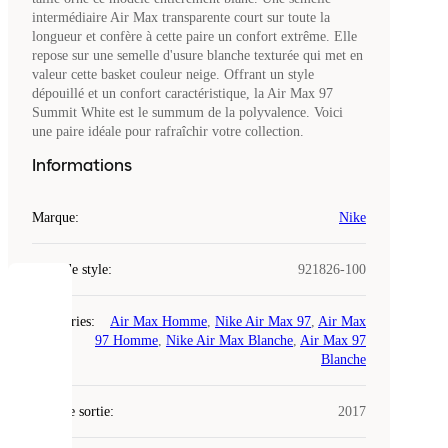
intermédiaire Air Max transparente court sur toute la
longueur et confère à cette paire un confort extrême. Elle
repose sur une semelle d'usure blanche texturée qui met en
valeur cette basket couleur neige. Offrant un style
dépouillé et un confort caractéristique, la Air Max 97
Summit White est le summum de la polyvalence. Voici
une paire idéale pour rafraîchir votre collection.
Informations
Marque
:
Nike
Code de style
:
921826-100
COOKIES
Catégories
:
Air Max Homme
,
Nike Air Max 97
,
Air Max
97 Homme
,
Nike Air Max Blanche
,
Air Max 97
Laced
Blanche
utilise
des
Date de sortie
cookies.
:
2017
Les