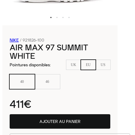
NIKE
/
921826-100
AIR MAX 97 SUMMIT
WHITE
Pointures disponibles
:
UK
EU
US
40
46
411€
AJOUTER AU PANIER