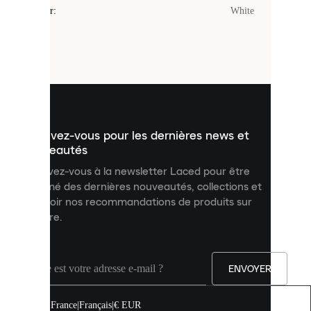
cookies
Couleur
:
White
sont
de
petits
fichiers
utilisés
pour
vous
présenter
un
Inscrivez-vous pour les dernières news et
contenu
personnalisé
nouveautés
et
Inscrivez-vous à la newsletter Laced pour être
améliorer
informé des dernières nouveautés, collections et
votre
expérience
recevoir nos recommandations de produits sur
sur
mesure.
notre
site.
Vous
pouvez
ENVOYER
autoriser
tous
les
France
|
Français
|
€ EUR