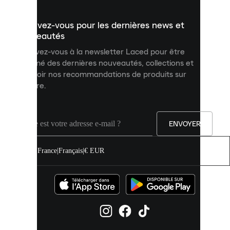
présenter
un
Inscrivez-vous pour les dernières news et
contenu
personnalisé
nouveautés
et
Inscrivez-vous à la newsletter Laced pour être
améliorer
informé des dernières nouveautés, collections et
votre
expérience
recevoir nos recommandations de produits sur
sur
mesure.
notre
site.
Vous
pouvez
ENVOYER
autoriser
tous
les
France
|
Français
|
€ EUR
cookies
ou
les
gérer
individuellement
dans
vos
paramètres