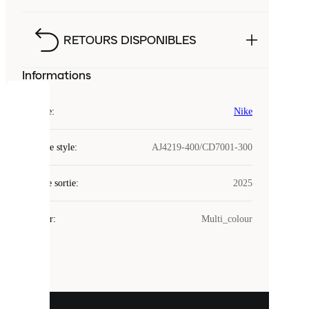
RETOURS DISPONIBLES
Informations
COOKIES
Marque
:
Nike
Laced
Code de style
:
AJ4219-400/CD7001-300
utilise
des
Date de sortie
cookies.
:
2025
Les
cookies
Couleur
:
Multi_colour
sont
de
petits
fichiers
utilisés
pour
vous