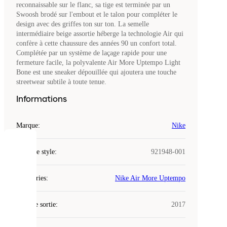
reconnaissable sur le flanc, sa tige est terminée par un
Swoosh brodé sur l'embout et le talon pour compléter le
design avec des griffes ton sur ton. La semelle
intermédiaire beige assortie héberge la technologie Air qui
confère à cette chaussure des années 90 un confort total.
Complétée par un système de laçage rapide pour une
fermeture facile, la polyvalente Air More Uptempo Light
Bone est une sneaker dépouillée qui ajoutera une touche
streetwear subtile à toute tenue.
Informations
Marque
:
Nike
COOKIES
Code de style
:
921948-001
Laced
Catégories
:
Nike Air More Uptempo
utilise
des
Date de sortie
cookies.
:
2017
Les
cookies