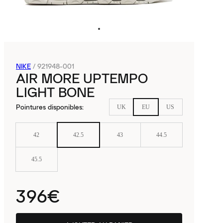
NIKE
/
921948-001
AIR MORE UPTEMPO
LIGHT BONE
Pointures disponibles
:
UK
EU
US
42
42.5
43
44.5
45.5
396€