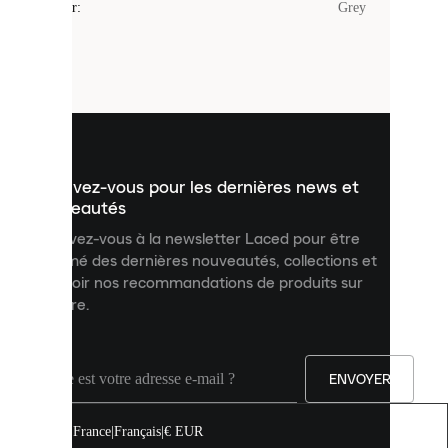
Couleur
:
Grey
sont
de
petits
fichiers
utilisés
pour
vous
présenter
un
Inscrivez-vous pour les dernières news et
contenu
personnalisé
nouveautés
et
Inscrivez-vous à la newsletter Laced pour être
améliorer
informé des dernières nouveautés, collections et
votre
expérience
recevoir nos recommandations de produits sur
sur
mesure.
notre
site.
Vous
pouvez
ENVOYER
autoriser
tous
les
France
|
Français
|
€ EUR