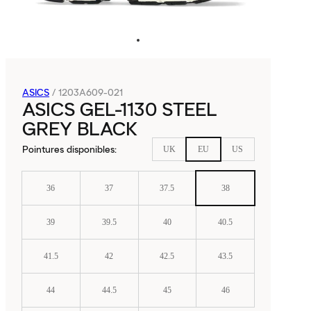
ASICS
/
1203A609-021
ASICS GEL-1130 STEEL
GREY BLACK
Pointures disponibles
:
UK
EU
US
36
37
37.5
38
39
39.5
40
40.5
41.5
42
42.5
43.5
44
44.5
45
46