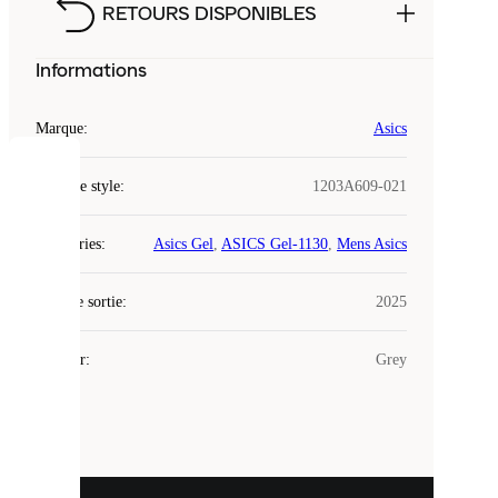
RETOURS DISPONIBLES
Informations
Marque
:
Asics
COOKIES
Code de style
:
1203A609-021
Laced
Catégories
:
Asics Gel
,
ASICS Gel-1130
,
Mens Asics
utilise
des
Date de sortie
cookies.
:
2025
Les
cookies
Couleur
:
Grey
sont
de
petits
fichiers
utilisés
pour
vous