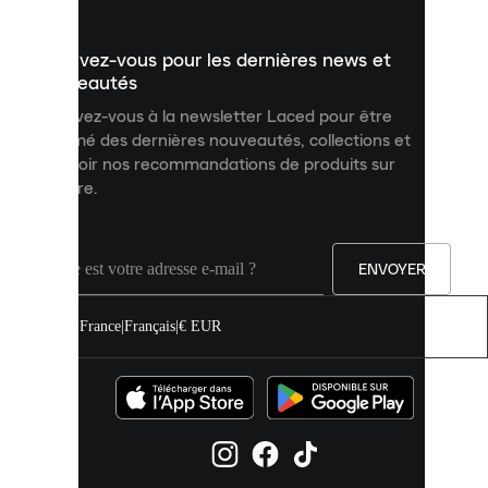
présenter
un
Inscrivez-vous pour les dernières news et
contenu
personnalisé
nouveautés
et
Inscrivez-vous à la newsletter Laced pour être
améliorer
informé des dernières nouveautés, collections et
votre
expérience
recevoir nos recommandations de produits sur
sur
mesure.
notre
site.
Vous
pouvez
ENVOYER
autoriser
tous
les
France
|
Français
|
€ EUR
cookies
ou
les
gérer
individuellement
dans
vos